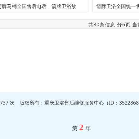
箭牌马桶全国售后电话，箭牌卫浴故
箭牌卫浴全国统一售
共80条信息 分6页 
1737 次 版权所有：重庆卫浴售后维修服务中心（ID：352286
2
第
年