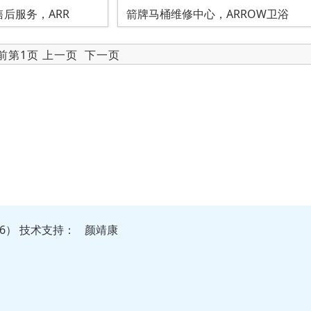
后服务，ARR
箭牌马桶维修中心，ARROW卫浴
当前第1页 上一页
下一页
86）
技
术
支
持
：
颜靖康