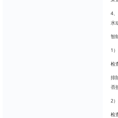
4
水
智
1
检
排
否
2
检