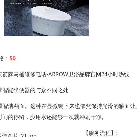
 格：
50
庆箭牌马桶维修电话-ARROW卫浴品牌官网24小时热线
牌智能坐便器的与众不同之处
滑智洁釉面。这种在显微镜下来也依然保持光滑的釉面让
时间的停留，少用水还能够一次就冲刷干净。
【服务流程】: