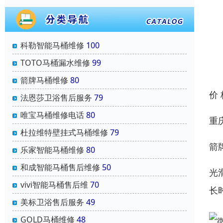
科勒智能马桶维修
100
TOTO马桶漏水维修
99
箭牌马桶维修
80
价
法恩莎卫浴售后服务
79
唯宝马桶维修电话
80
重
杜拉维特壁挂式马桶维修
79
箭
乐家智能马桶维修
80
和成智能马桶售后维修
50
光
vivi智能马桶售后维
70
长
美标卫浴售后服务
49
GOLD马桶维修
48