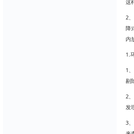
这
2
降
内
1
1
剔
2
发
3
来