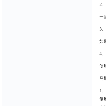
2
一
3
如
4
使
马
1
复