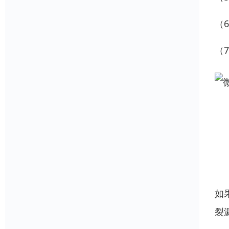
（
（
如
裂