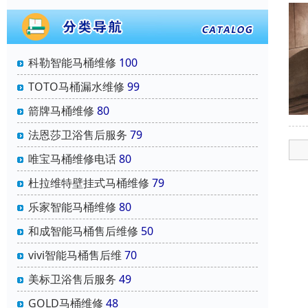
科勒智能马桶维修
100
TOTO马桶漏水维修
99
箭牌马桶维修
80
法恩莎卫浴售后服务
79
唯宝马桶维修电话
80
杜拉维特壁挂式马桶维修
79
乐家智能马桶维修
80
和成智能马桶售后维修
50
vivi智能马桶售后维
70
美标卫浴售后服务
49
GOLD马桶维修
48