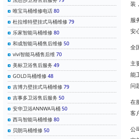
法恩莎卫浴售后服务
79
装
唯宝马桶维修电话
80
服
杜拉维特壁挂式马桶维修
79
安
乐家智能马桶维修
80
和成智能马桶售后维修
50
全
vivi智能马桶售后维
70
主
美标卫浴售后服务
49
能
GOLD马桶维修
48
问
吉博力壁挂式马桶维修
79
吉事多卫浴售后服务
50
在
安华卫浴ANNWA马桶
50
客
西马智能马桶维修
80
公
贝朗马桶维修
50