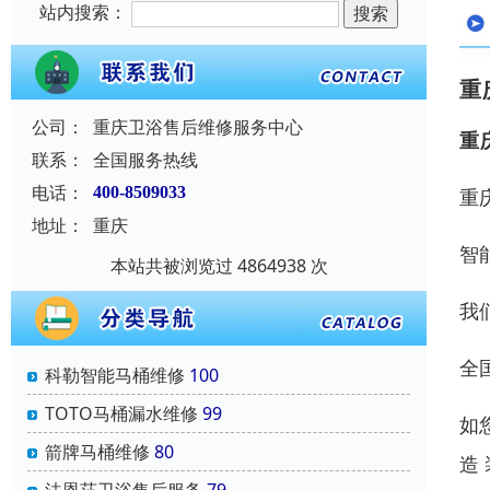
站内搜索：
重
公司：
重庆卫浴售后维修服务中心
重
联系：
全国服务热线
电话：
400-8509033
重
地址：
重庆
智
本站共被浏览过 4864938 次
我
全
科勒智能马桶维修
100
TOTO马桶漏水维修
99
如
箭牌马桶维修
80
造