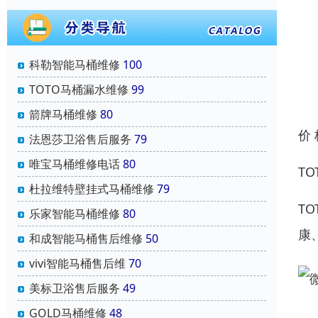
科勒智能马桶维修
100
TOTO马桶漏水维修
99
箭牌马桶维修
80
价
法恩莎卫浴售后服务
79
唯宝马桶维修电话
80
T
杜拉维特壁挂式马桶维修
79
T
乐家智能马桶维修
80
康
和成智能马桶售后维修
50
vivi智能马桶售后维
70
美标卫浴售后服务
49
GOLD马桶维修
48