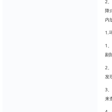
2
降
内
1
1
剔
2
发
3
来
4