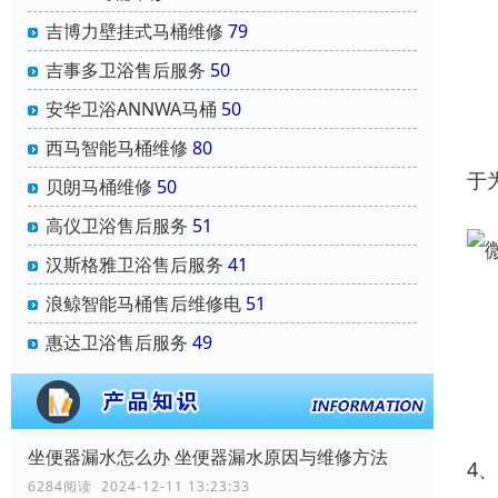
吉博力壁挂式马桶维修
79
吉事多卫浴售后服务
50
安华卫浴ANNWA马桶
50
西马智能马桶维修
80
于
贝朗马桶维修
50
高仪卫浴售后服务
51
汉斯格雅卫浴售后服务
41
浪鲸智能马桶售后维修电
51
惠达卫浴售后服务
49
坐便器漏水怎么办 坐便器漏水原因与维修方法
4
6284阅读 2024-12-11 13:23:33