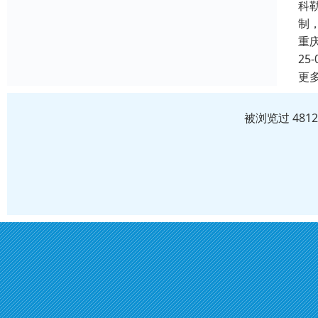
科
制
重
25-
更
被浏览过 481