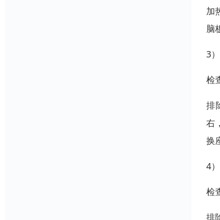
加
脑
3
检
排
右
换
4
检
排