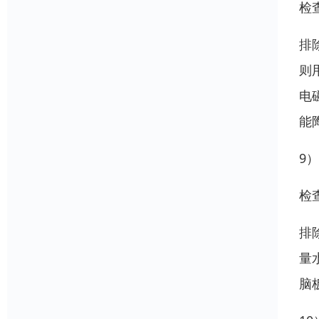
检
排
则
电
能
9
检
排
量
脑