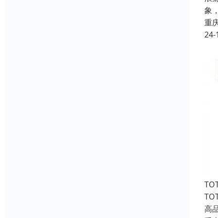
象
重
24-
TO
T
高