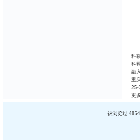
科
科
融
重
25-
更
被浏览过 485