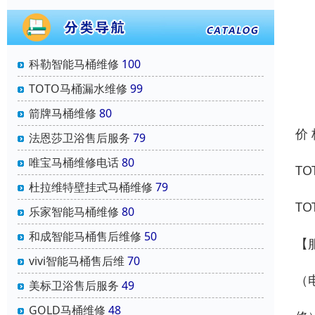
科勒智能马桶维修
100
TOTO马桶漏水维修
99
箭牌马桶维修
80
价
法恩莎卫浴售后服务
79
唯宝马桶维修电话
80
T
杜拉维特壁挂式马桶维修
79
T
乐家智能马桶维修
80
和成智能马桶售后维修
50
【
vivi智能马桶售后维
70
（
美标卫浴售后服务
49
GOLD马桶维修
48