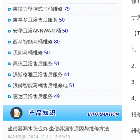
修
吉博力壁挂式马桶维修
79
于
吉事多卫浴售后服务
50
安华卫浴ANNWA马桶
50
【
西马智能马桶维修
80
1
贝朗马桶维修
50
高仪卫浴售后服务
51
2
汉斯格雅卫浴售后服务
41
3
浪鲸智能马桶售后维修电
51
惠达卫浴售后服务
49
4
报
坐便器漏水怎么办 坐便器漏水原因与维修方法
维
6421阅读 2024-12-11 13:23:33