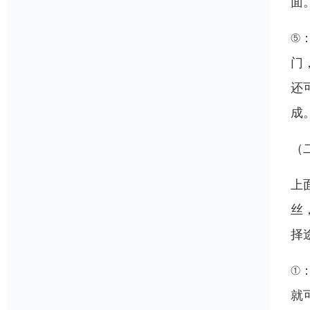
面
⑤
门
还
成
（
上
丝
择
①
就