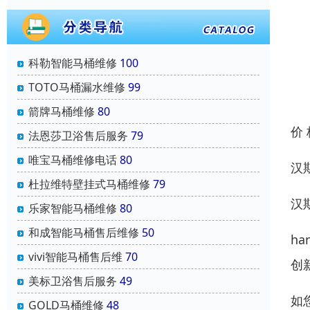
科勒智能马桶维修
100
TOTO马桶漏水维修
99
箭牌马桶维修
80
价
法恩莎卫浴售后服务
79
唯宝马桶维修电话
80
汉
杜拉维特壁挂式马桶维修
79
汉
乐家智能马桶维修
80
和成智能马桶售后维修
50
h
vivi智能马桶售后维
70
创
美标卫浴售后服务
49
如
GOLD马桶维修
48