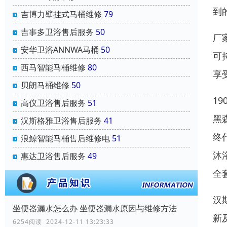
到
吉博力壁挂式马桶维修
79
吉事多卫浴售后服务
50
厂
安华卫浴ANNWA马桶
50
可
西马智能马桶维修
80
享
贝朗马桶维修
50
1
高仪卫浴售后服务
51
黑
汉斯格雅卫浴售后服务
41
终
浪鲸智能马桶售后维修电
51
沐
惠达卫浴售后服务
49
全
汉
坐便器漏水怎么办 坐便器漏水原因与维修方法
新
6254阅读 2024-12-11 13:23:33