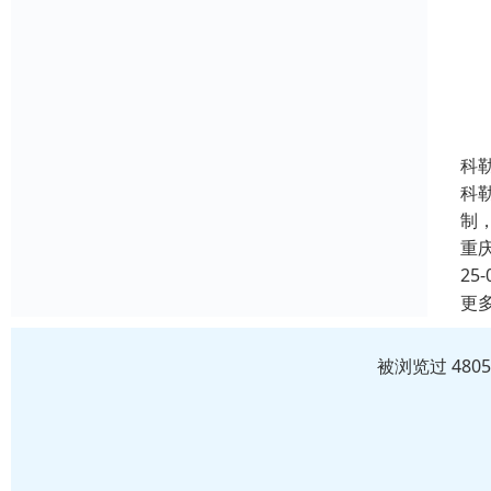
科
科
制
重
25-
更
被浏览过 480