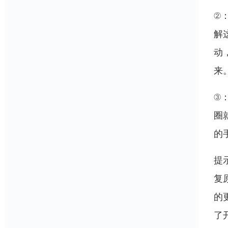
②
解
动
来
③
圈
的
提
复
的
了