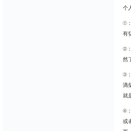
个
①
有
②
然
③
滴
就
④
或